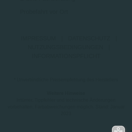
Probefahrt vor Ort
IMPRESSUM
|
DATENSCHUTZ
|
NUTZUNGSBEDINGUNGEN
|
INFORMATIONSPFLICHT
* Unverbindliche Preisempfehlung des Herstellers
Weitere Hinweise
Irrtümer, Tippfehler und technische Änderungen
vorbehalten. Farbabweichungen möglich. Stand: Januar
2023