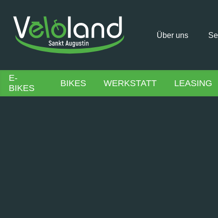
Über uns
Se
E-
BIKES
WERKSTATT
LEASING
BIKES