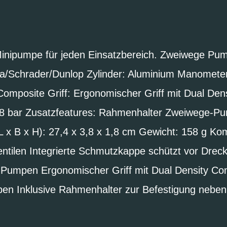
 Minipumpe für jeden Einsatzbereich. Zweiwege Pum
ta/Schrader/Dunlop Zylinder: Aluminium Manomet
Composite Griff: Ergonomischer Griff mit Dual De
 8 bar Zusatzfeatures: Rahmenhalter Zweiwege-P
x B x H): 27,4 x 3,8 x 1,8 cm Gewicht: 158 g Kom
tilen Integrierte Schmutzkappe schützt vor Dreck
 Pumpen Ergonomischer Griff mit Dual Density Co
en Inklusive Rahmenhalter zur Befestigung neben