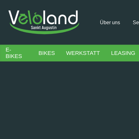
Über uns
Se
E-
BIKES
WERKSTATT
LEASING
BIKES