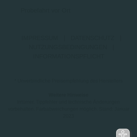
Probefahrt vor Ort
IMPRESSUM
|
DATENSCHUTZ
|
NUTZUNGSBEDINGUNGEN
|
INFORMATIONSPFLICHT
* Unverbindliche Preisempfehlung des Herstellers
Weitere Hinweise
Irrtümer, Tippfehler und technische Änderungen
vorbehalten. Farbabweichungen möglich. Stand: Januar
2023