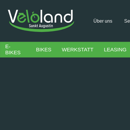
Über uns
Se
E-
BIKES
WERKSTATT
LEASING
BIKES