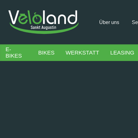
Über uns
Se
E-
BIKES
WERKSTATT
LEASING
BIKES