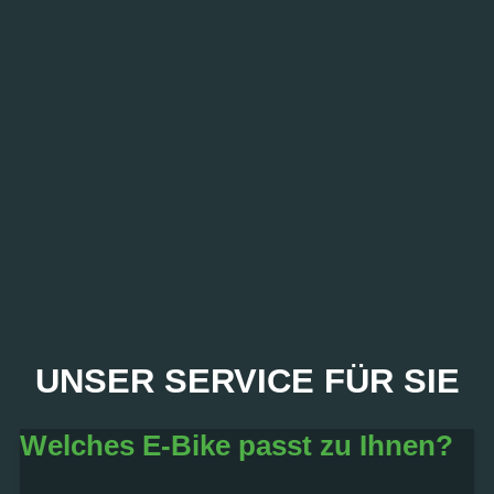
PROBEFAHRT? JA,
UNSER SERVICE FÜR SIE
SOFORT!
Welches E-Bike passt zu Ihnen?
Termin vereinbaren