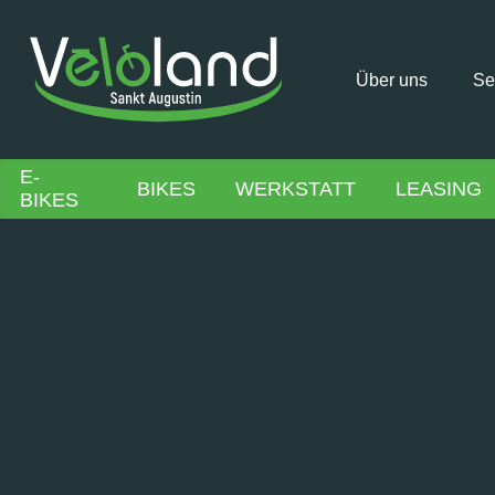
Über uns
Se
E-
BIKES
WERKSTATT
LEASING
BIKES