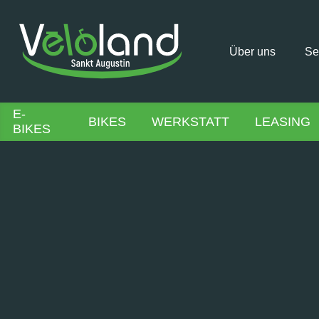
Über uns
Se
E-
BIKES
WERKSTATT
LEASING
BIKES