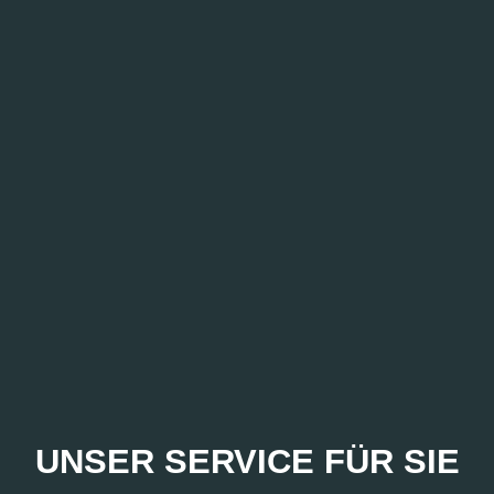
PROBEFAHRT? JA,
UNSER SERVICE FÜR SIE
SOFORT!