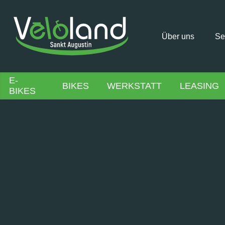
Über uns
Se
E-
BIKES
WERKSTATT
LEASING
BIKES