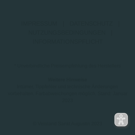
IMPRESSUM
|
DATENSCHUTZ
|
NUTZUNGSBEDINGUNGEN
|
INFORMATIONSPFLICHT
* Unverbindliche Preisempfehlung des Herstellers
Weitere Hinweise
Irrtümer, Tippfehler und technische Änderungen
vorbehalten. Farbabweichungen möglich. Stand: Januar
2023
© Veloland Sankt Augustin 2023