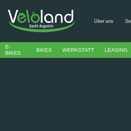
Über uns
Se
E-
BIKES
WERKSTATT
LEASING
BIKES