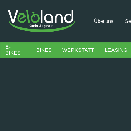
Über uns
Se
E-
BIKES
WERKSTATT
LEASING
BIKES