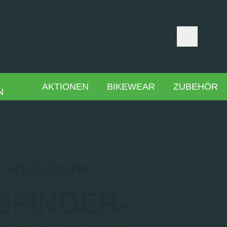
AKTIONEN
BIKEWEAR
ZUBEHÖR
N
-Handschuhe
GFINGER­