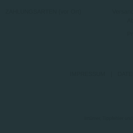
ZAHLUNGSARTEN (vor Ort)
Versand
Ab
Pr
IMPRESSUM
|
DATE
Irrtümer, Tippfehler u